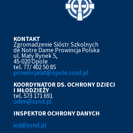
KONTAKT
Zgromadzenie Sióstr Szkolnych
de Notre Dame Prowincja Polska
ul. Mały Rynek 5,
45-020 Opole
tel. 77/ 402 50 85
prowincjalat@opole.ssnd.pl
KOORDYNATOR DS. OCHRONY DZIECI
I MŁODZIEŻY
tel. 573 171 691
odim@ssnd.pl
INSPEKTOR OCHRONY DANYCH
iod@ssn
d.pl