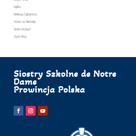
Ogólna
Refleksja Solidarności
Słowo na Niedzielę
Strefa młodych
Życie misją
Siostry Szkolne de Notre
Dame
Prowincja Polska