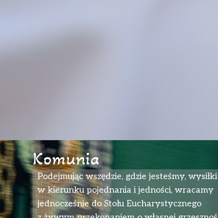
Komunia
Podejmując wszędzie, gdzie jesteśmy, wysiłki
w kierunku pojednania i jedności, wracamy
jednocześnie do Stołu Eucharystycznego
z żywym przekonaniem o własnej grzesznoś