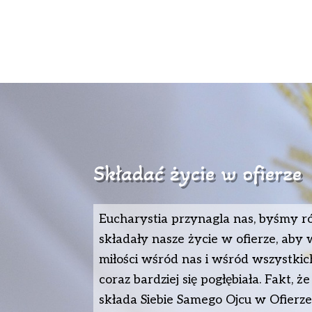
Składać życie w ofierze
Eucharystia przynagla nas, byśmy r
składały nasze życie w ofierze, aby 
miłości wśród nas i wśród wszystkich
coraz bar­dziej się pogłębiała. Fakt, że
składa Siebie Samego Ojcu w Ofierz