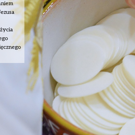
waniem
Jezusa
 życia
tego
ięcznego