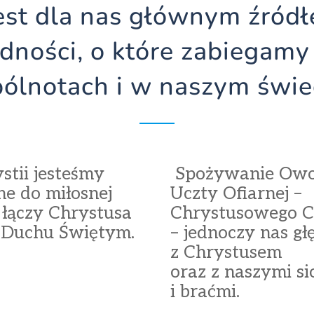
est dla nas głównym źró­d
jedności, o które zabiegam
ólnotach i w naszym świe
tii jesteśmy
Spożywanie Ow
e do miłosnej
Uczty Ofiarnej –
a łączy Chrystusa
Chrystusowego Ci
 Duchu Świętym.
– jednoczy nas głę
z Chrystusem
oraz z naszymi si
i braćmi.