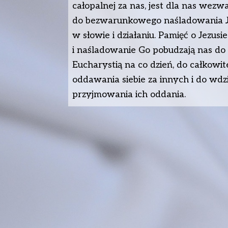
całopalnej za nas, jest dla nas wez
do bezwarunko­wego naśladowania 
w słowie i działa­niu. Pamięć o Jezusie
i naśladowanie Go pobu­dzają nas do
Eucharystią na co dzień, do całkowi
oddawania siebie za innych i do wdz
przyjmowania ich oddania.