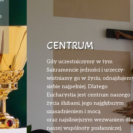
o
CENTRUM
Gdy uczestniczymy w tym
Sakramencie jedności i urzeczy­
wistniamy go w życiu, odnajdujem
siebie naj­pełniej. Dlatego
Eucharystia jest centrum na­szego
życia ślubami, jego najgłębszym
uzasa­dnieniem i mocą
oraz najsilniejszym wezwa­niem dl
naszej wspólnoty posłanniczej.