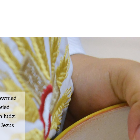
ównież
więź
 ludzi
 Jezus
e