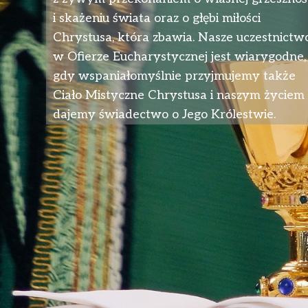
i skażeniu świata oraz o głębi miłości
Chrystusa, która zbawia. Nasze uczestnictw
w Ofierze Eucharystycznej jest wiarygodne,
gdy wspaniałomyślnie przyjmujemy także
Ciało Mistyczne Chrystusa i naszym życiem
dajemy świadectwo o Jego Królestwie.