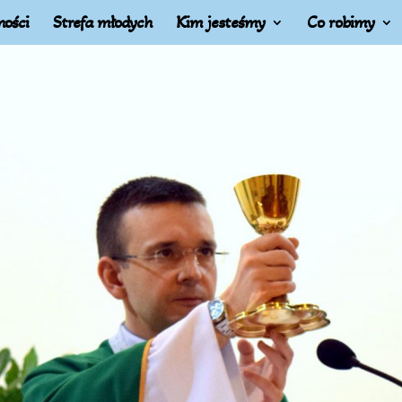
ności
Strefa młodych
Kim jesteśmy
Co robimy