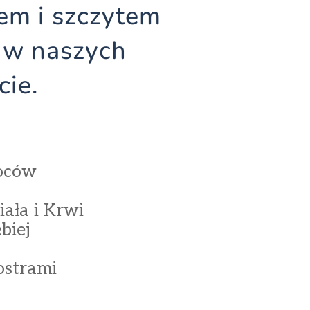
łem i szczytem
y w naszych
cie.
oców
ała i Krwi
biej
ostrami