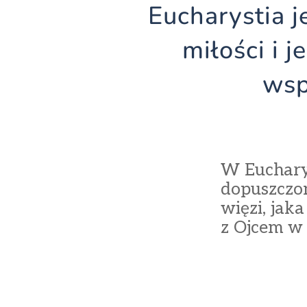
Eucharystia j
miłości i 
wsp
W Eucharys
dopuszczon
więzi, jak
z Ojcem w