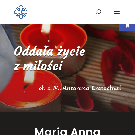
Open t
Oddała życie
z miłości
bł. s. M. Antonina Kratochwil
Maria Anna