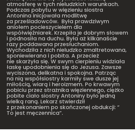
atmosferę w tych nieludzkich warunkach.
Podczas pobytu w więzieniu siostra
Antonina inicjowała modlitwę
za prześladowców. Była prawdziwym
aniołem pocieszycielem dla
współwięźniarek. Krzepiła je dobrym słowem
i podnosiła na duchu. Była aż kilkanaście
razy poddawana przesłuchaniom.
Wychodziła z nich nieludzko zmaltretowana,
sponiewierana i pobita. A przecież
nie skarżyła się. W swym cierpieniu widziała
łaskę upodobnienia się do Jezusa. Zawsze
wyciszona, delikatna i spokojna. Patrząc
na nią współsiostry karmiły swe dusze jej
miłością, wiarą i heroizmem. Po krwawym
pobiciu przez strażnika więziennego, ciężko
pobite ciało siostry Antoniny było jedną
wielką raną. Lekarz stwierdził
z przekonaniem po skończonej obdukcji: ”
To jest męczennica”.