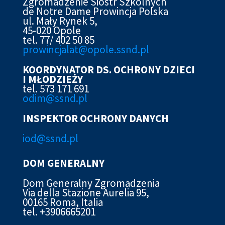
Zgromadzenie Sióstr Szkolnych
de Notre Dame Prowincja Polska
ul. Mały Rynek 5,
45-020 Opole
tel. 77/ 402 50 85
prowincjalat@opole.ssnd.pl
KOORDYNATOR DS. OCHRONY DZIECI
I MŁODZIEŻY
tel. 573 171 691
odim@ssnd.pl
INSPEKTOR OCHRONY DANYCH
iod@ssn
d.pl
DOM GENERALNY
Dom Generalny Zgromadzenia
Via della Stazione Aurelia 95,
00165 Roma, Italia
tel. +3906665201