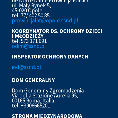
de Notre Dame Prowincja Polska
ul. Mały Rynek 5,
45-020 Opole
tel. 77/ 402 50 85
prowincjalat@opole.ssnd.pl
KOORDYNATOR DS. OCHRONY DZIECI
I MŁODZIEŻY
tel. 573 171 691
odim@ssnd.pl
INSPEKTOR OCHRONY DANYCH
iod@ssn
d.pl
DOM GENERALNY
Dom Generalny Zgromadzenia
Via della Stazione Aurelia 95,
00165 Roma, Italia
tel. +3906665201
STRONA MIĘDZYNARODOWA