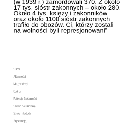
(w 1939 r.) zamordowali 370. Z około
17 tys. sióstr zakonnych – około 280.
Około 4 tys. księży i zakonników
oraz około 1100 sióstr zakonnych
trafiło do obozów. Ci, którzy zostali
na wolności byli represjonowani”
90dni
Aktualności
Misyjne drogi
Ogólna
Refleksja Solidarności
Słowo na Niedzielę
Strefa młodych
Życie misją