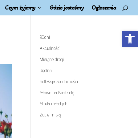
Czym żyjemy
Gdzie jesteśmy
Ogłoszenia
Open t
90dni
Aktualności
Misyjne drogi
Ogólna
Refleksja Solidarności
Słowo na Niedzielę
Strefa młodych
Życie misją