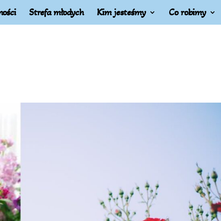
ności
Strefa młodych
Kim jesteśmy
Co robimy