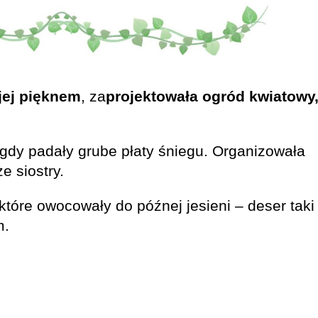
 jej pięknem
, za
projektowała ogród kwiatowy
 gdy padały grube płaty śniegu. Organizowała
że siostry.
które owocowały do późnej jesieni – deser taki
m.