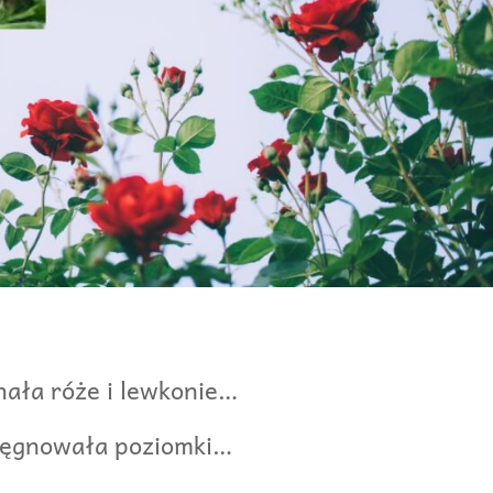
hała róże
i lewkonie…
lęgnowała poziomki…