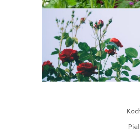
Koc
Pie