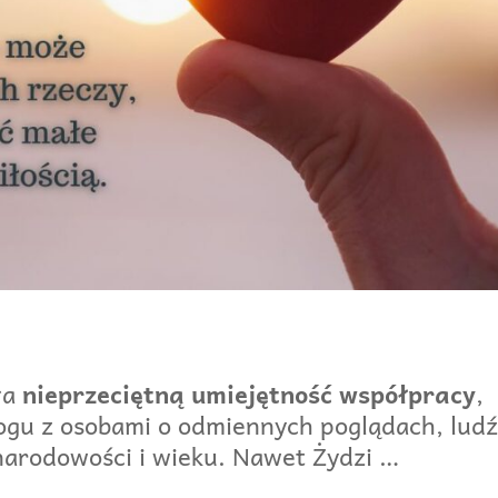
ła
nieprzeciętną umiejętność współpracy
,
logu z osobami o odmiennych poglądach, lud
arodowości i wieku. Nawet Żydzi …