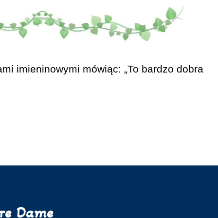
iami imieninowymi mówiąc: „To bardzo dobra
tre Dame