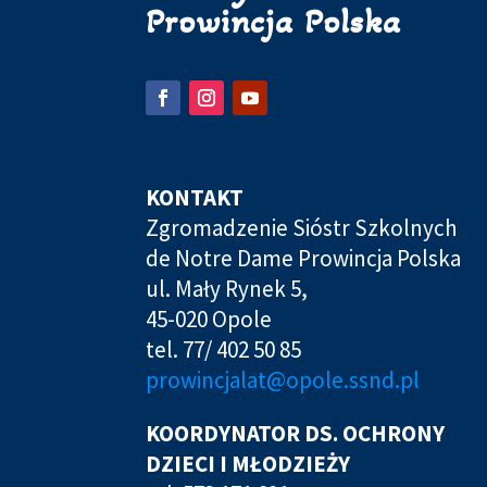
Prowincja Polska
KONTAKT
Zgromadzenie Sióstr Szkolnych
de Notre Dame Prowincja Polska
ul. Mały Rynek 5,
45-020 Opole
tel. 77/ 402 50 85
prowincjalat@opole.ssnd.pl
KOORDYNATOR DS. OCHRONY
DZIECI I MŁODZIEŻY