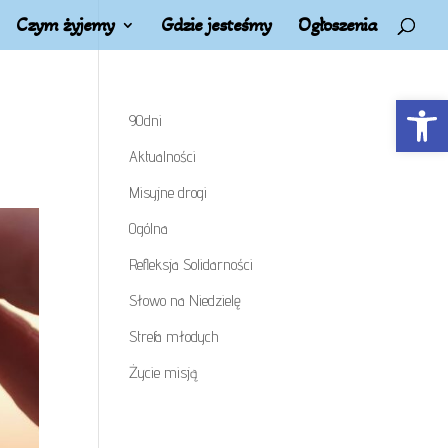
Czym żyjemy
Gdzie jesteśmy
Ogłoszenia
Open t
90dni
Aktualności
Misyjne drogi
Ogólna
Refleksja Solidarności
Słowo na Niedzielę
Strefa młodych
Życie misją