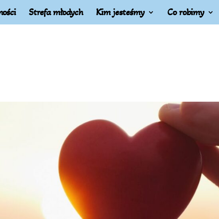
ności
Strefa młodych
Kim jesteśmy
Co robimy