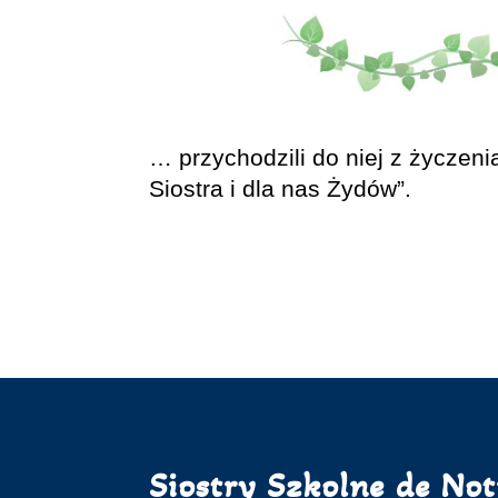
… przychodzili do niej z życzen
Siostra i dla nas Żydów”.
Siostry Szkolne de No