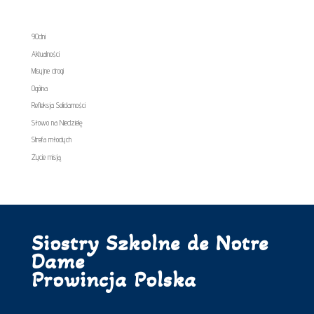
90dni
Aktualności
Misyjne drogi
Ogólna
Refleksja Solidarności
Słowo na Niedzielę
Strefa młodych
Życie misją
Siostry Szkolne de Notre
Dame
Prowincja Polska