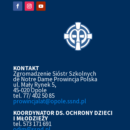
KONTAKT
Zgromadzenie Sióstr Szkolnych
de Notre Dame Prowincja Polska
ul. Mały Rynek 5,
45-020 Opole
tel. 77/ 402 50 85
prowincjalat@opole.ssnd.pl
KOORDYNATOR DS. OCHRONY DZIECI
I MŁODZIEŻY
tel. 573 171 691
odim@ssnd.pl