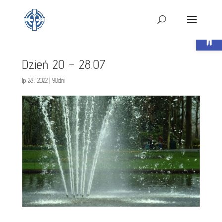
Open t
Dzień 20 – 28.07
lip 28, 2022
|
90dni