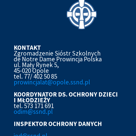
KONTAKT
Zgromadzenie Sióstr Szkolnych
de Notre Dame Prowincja Polska
ul. Mały Rynek 5,
45-020 Opole
tel. 77/ 402 50 85
prowincjalat@opole.ssnd.pl
KOORDYNATOR DS. OCHRONY DZIECI
I MŁODZIEŻY
tel. 573 171 691
odim@ssnd.pl
INSPEKTOR OCHRONY DANYCH
iod@ssn
d.pl