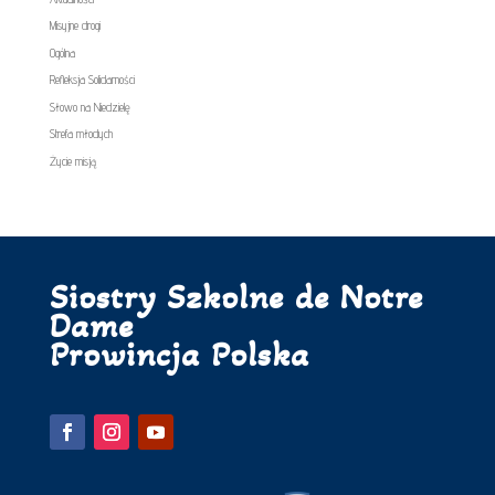
Misyjne drogi
Ogólna
Refleksja Solidarności
Słowo na Niedzielę
Strefa młodych
Życie misją
Siostry Szkolne de Notre
Dame
Prowincja Polska