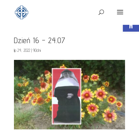
Open t
Dzień 16 – 24.07
lip 24, 2022
|
90dni