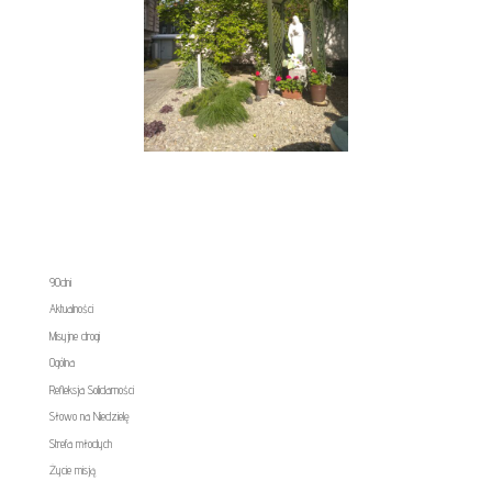
90dni
Aktualności
Misyjne drogi
Ogólna
Refleksja Solidarności
Słowo na Niedzielę
Strefa młodych
Życie misją