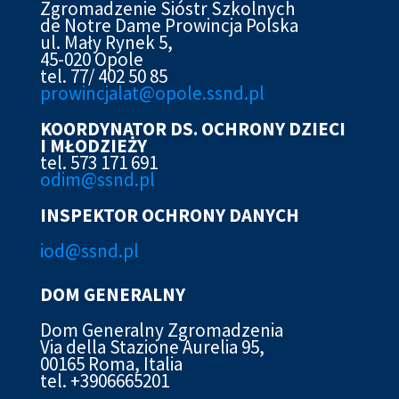
Zgromadzenie Sióstr Szkolnych
de Notre Dame Prowincja Polska
ul. Mały Rynek 5,
45-020 Opole
tel. 77/ 402 50 85
prowincjalat@opole.ssnd.pl
KOORDYNATOR DS. OCHRONY DZIECI
I MŁODZIEŻY
tel. 573 171 691
odim@ssnd.pl
INSPEKTOR OCHRONY DANYCH
iod@ssn
d.pl
DOM GENERALNY
Dom Generalny Zgromadzenia
Via della Stazione Aurelia 95,
00165 Roma, Italia
tel. +3906665201