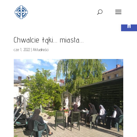
Open t
Chwalcie łąki… miasta…
cze 1, 2022
|
Aktualności