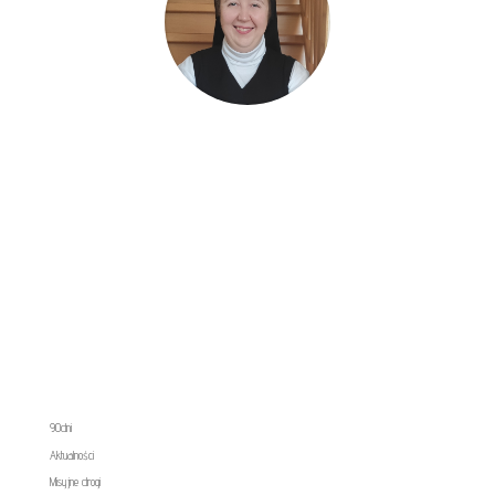
s. M. Antonina
Katechetka
,
Opole
90dni
Aktualności
Misyjne drogi