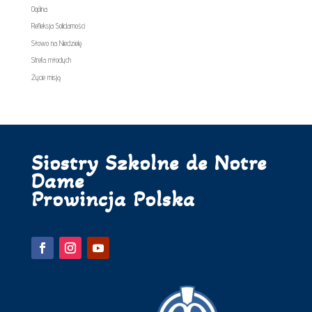
Ogólna
Refleksja Solidarności
Słowo na Niedzielę
Strefa młodych
Życie misją
Siostry Szkolne de Notre
Dame
Prowincja Polska