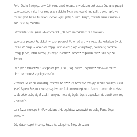
Pełen Ducha Świętego, powrócił Jezus znad Jordanu, a wiedziony był przez Ducha na pustyni
czterdzieści dni, i był kuszony przez diabła. Nic przez owe dni nie jadł, a po ich upływie
poczuł głód. Rzekł Mu wtedy diabeł: «Jeśli jesteś Synem Bożym, powiedz temu kamieniowi,
żeby stał się chlebem».
Odpowiedział mu Jezus: «Napisane jest: „Nie samym chlebem żyje człowiek”».
Wówczas powiódł Go diabeł w górę, pokazał Mu w jednej chwili wszystkie królestwa świata
i rzekł do Niego: «Tobie dam potęgę i wspaniałość tego wszystkiego, bo mnie są poddane
i mogę je dać, komu zechcę. Jeśli więc upadniesz i oddasz mi pokłon, wszystko będzie
Twoje».
Lecz Jezus mu odrzekł: «Napisane jest: „Panu, Bogu swemu, będziesz oddawał pokłon
i Jemu samemu służyć będziesz”».
Zawiódł Go też do Jerozolimy, postawił na szczycie narożnika świątyni i rzekł do Niego: «Jeśli
jesteś Synem Bożym, rzuć się stąd w dół. Jest bowiem napisane: „Aniołom swoim da rozkaz
co do ciebie, żeby cię strzegli, i na rękach nosić cię będą, byś przypadkiem nie uraził swej nogi
o kamień”».
Lecz Jezus mu odparł: «Powiedziano: „Nie będziesz wystawiał na próbę Pana, Boga
swego”».
Gdy diabeł dopełnił całego kuszenia, odstąpił od Niego do czasu.