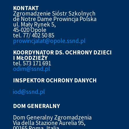
KONTAKT
Zgromadzenie Sióstr Szkolnych
de Notre Dame Prowincja Polska
ul. Mały Rynek 5,
45-020 Opole
tel. 77/ 402 50 85
prowincjalat@opole.ssnd.pl
KOORDYNATOR DS. OCHRONY DZIECI
I MŁODZIEŻY
tel. 573 171 691
odim@ssnd.pl
INSPEKTOR OCHRONY DANYCH
iod@ssn
d.pl
DOM GENERALNY
Dom Generalny Zgromadzenia
Via della Stazione Aurelia 95,
00165 Roma, Italia