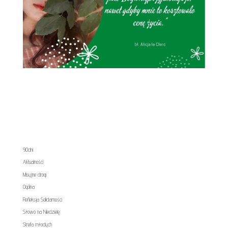
90dni
Aktualności
Misyjne drogi
Ogólna
Refleksja Solidarności
Słowo na Niedzielę
Strefa młodych