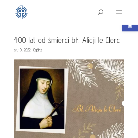
Open t
400 lat od śmierci bł. Alicji le Clerc
sty 9, 2022
|
Ogólna