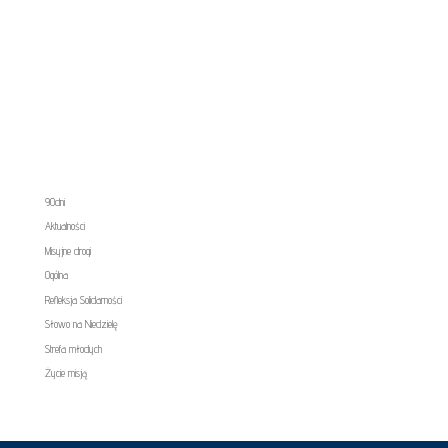
90dni
Aktualności
Misyjne drogi
Ogólna
Refleksja Solidarności
Słowo na Niedzielę
Strefa młodych
Życie misją