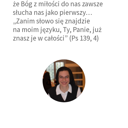
że Bóg z miłości do nas zawsze
słucha nas jako pierwszy…
„Zanim słowo się znajdzie
na moim języku, Ty, Panie, już
znasz je w całości” (Ps 139, 4)
s. M. Chiara
Wychowawczyni
,
Bielsko-Biała