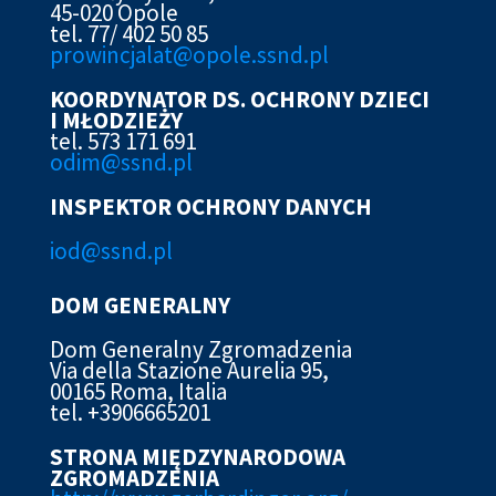
45-020 Opole
tel. 77/ 402 50 85
prowincjalat@opole.ssnd.pl
KOORDYNATOR DS. OCHRONY DZIECI
I MŁODZIEŻY
tel. 573 171 691
odim@ssnd.pl
INSPEKTOR OCHRONY DANYCH
iod@ssn
d.pl
DOM GENERALNY
Dom Generalny Zgromadzenia
Via della Stazione Aurelia 95,
00165 Roma, Italia
tel. +3906665201
STRONA MIĘDZYNARODOWA
ZGROMADZENIA