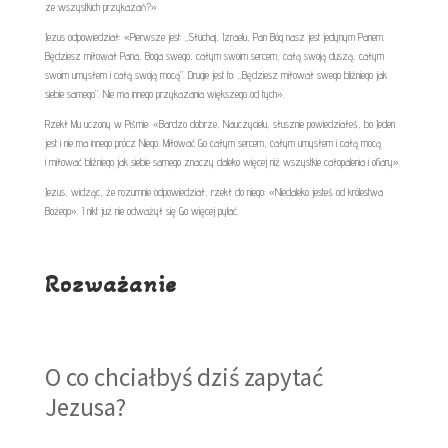
ze wszystkich przykazań?»
Jezus odpowiedział: «Pierwsze jest: „Słuchaj, Izraelu, Pan Bóg nasz jest jedynym Panem.
Będziesz miłował Pana, Boga swego, całym swoim sercem, całą swoją duszą, całym
swoim umysłem i całą swoją mocą”. Drugie jest to: „Będziesz miłował swego bliźniego jak
siebie samego”. Nie ma innego przykazania większego od tych».
Rzekł Mu uczony w Piśmie: «Bardzo dobrze, Nauczycielu, słusznie powiedziałeś, bo Jeden
jest i nie ma innego prócz Niego. Miłować Go całym sercem, całym umysłem i całą mocą
i miłować bliźniego jak siebie samego znaczy daleko więcej niż wszystkie całopalenia i ofiary».
Jezus, widząc, że rozumnie odpowiedział, rzekł do niego: «Niedaleko jesteś od królestwa
Bożego». I nikt już nie odważył się Go więcej pytać.
Rozważanie
O co chciałbyś dziś zapytać
Jezusa?