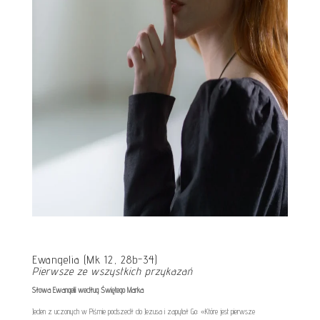
Ewangelia (Mk 12, 28b-34)
Pierwsze ze wszystkich przykazań
Słowa Ewangelii według Świętego Marka
Jeden z uczonych w Piśmie podszedł do Jezusa i zapytał Go: «Które jest pierwsze