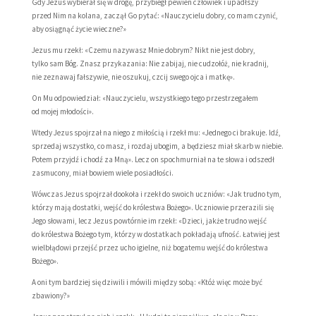
Gdy Jezus wybierał się w drogę, przybiegł pewien człowiek i upadłszy
przed Nim na kolana, zaczął Go pytać: «Nauczycielu dobry, co mam czynić,
aby osiągnąć życie wieczne?»
Jezus mu rzekł: «Czemu nazywasz Mnie dobrym? Nikt nie jest dobry,
tylko sam Bóg. Znasz przykazania: Nie zabijaj, nie cudzołóż, nie kradnij,
nie zeznawaj fałszywie, nie oszukuj, czcij swego ojca i matkę».
On Mu odpowiedział: «Nauczycielu, wszystkiego tego przestrzegałem
od mojej młodości».
Wtedy Jezus spojrzał na niego z miłością i rzekł mu: «Jednego ci brakuje. Idź,
sprzedaj wszystko, co masz, i rozdaj ubogim, a będziesz miał skarb w niebie.
Potem przyjdź i chodź za Mną». Lecz on spochmurniał na te słowa i odszedł
zasmucony, miał bowiem wiele posiadłości.
Wówczas Jezus spojrzał dookoła i rzekł do swoich uczniów: «Jak trudno tym,
którzy mają dostatki, wejść do królestwa Bożego». Uczniowie przerazili się
Jego słowami, lecz Jezus powtórnie im rzekł: «Dzieci, jakże trudno wejść
do królestwa Bożego tym, którzy w dostatkach pokładają ufność. Łatwiej jest
wielbłądowi przejść przez ucho igielne, niż bogatemu wejść do królestwa
Bożego».
A oni tym bardziej się dziwili i mówili między sobą: «Któż więc może być
zbawiony?»