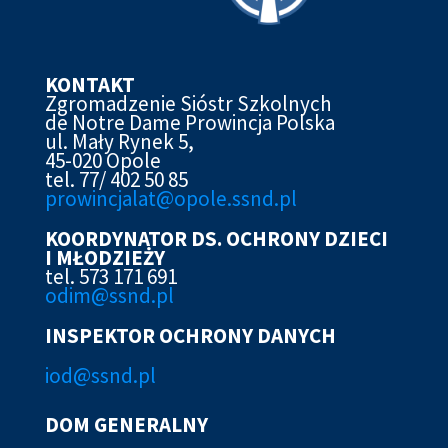
KONTAKT
Zgromadzenie Sióstr Szkolnych
de Notre Dame Prowincja Polska
ul. Mały Rynek 5,
45-020 Opole
tel. 77/ 402 50 85
prowincjalat@opole.ssnd.pl
KOORDYNATOR DS. OCHRONY DZIECI
I MŁODZIEŻY
tel. 573 171 691
odim@ssnd.pl
INSPEKTOR OCHRONY DANYCH
iod@ssn
d.pl
DOM GENERALNY