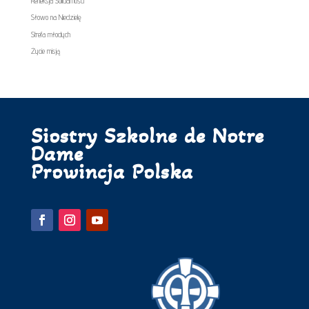
Refleksja Solidarności
Słowo na Niedzielę
Strefa młodych
Życie misją
Siostry Szkolne de Notre
Dame
Prowincja Polska