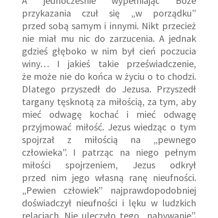
A jednocześnie wypełniając Boże
przykazania czuł się „w porządku”
przed sobą samym i innymi. Nikt przecież
nie miał mu nic do zarzucenia. A jednak
gdzieś głęboko w nim był cień poczucia
winy… I jakieś takie przeświadczenie,
że może nie do końca w życiu o to chodzi.
Dlatego przyszedł do Jezusa. Przyszedł
targany tęsknotą za miłością, za tym, aby
mieć odwagę kochać i mieć odwagę
przyjmować miłość. Jezus wiedząc o tym
spojrzał z miłością na „pewnego
człowieka”. I patrząc na niego pełnym
miłości spojrzeniem, Jezus odkrył
przed nim jego własną ranę nieufności.
„Pewien człowiek” najprawdopodobniej
doświadczył nieufności i lęku w ludzkich
relacjach. Nie uleczyło tego „nabywanie”.