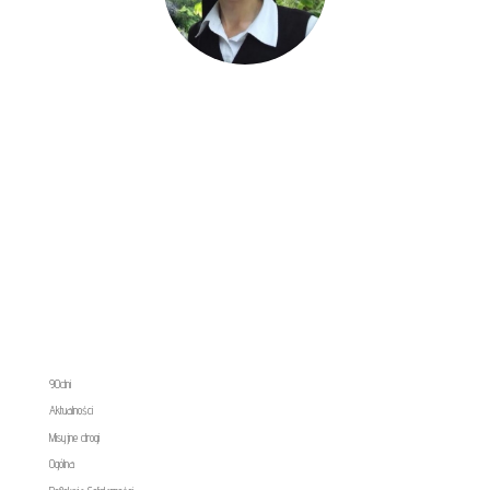
s. M. Sara
Katechetka
,
Nowy Sącz
90dni
Aktualności
Misyjne drogi
Ogólna