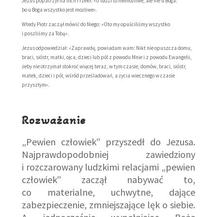
Jezus popatrzył na nich i rzekł: «U ludzi to niemożliwe, ale nie u Boga;
bo u Boga wszystko jest możliwe».
Wtedy Piotr zaczął mówić do Niego: «Oto my opuściliśmy wszystko
i poszliśmy za Tobą».
Jezus odpowiedział: «Zaprawdę, powiadam wam: Nikt nie opuszcza domu,
braci, sióstr, matki, ojca, dzieci lub pól z powodu Mnie i z powodu Ewangelii,
żeby nie otrzymał stokroć więcej teraz, w tym czasie, domów, braci, sióstr,
matek, dzieci i pól, wśród prześladowań, a życia wiecznego w czasie
przyszłym».
Rozważanie
„Pewien człowiek” przyszedł do Jezusa.
Najprawdopodobniej zawiedziony
i rozczarowany ludzkimi relacjami „pewien
człowiek” zaczął nabywać to,
co materialne, uchwytne, dające
zabezpieczenie, zmniejszające lęk o siebie.