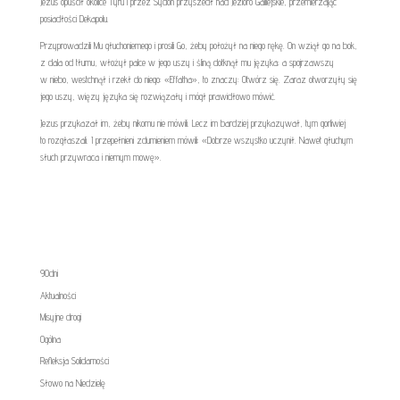
Jezus opuścił okolice Tyru i przez Sydon przyszedł nad Jezioro Galilejskie, przemierzając
posiadłości Dekapolu.
Przyprowadzili Mu głuchoniemego i prosili Go, żeby położył na niego rękę. On wziął go na bok,
z dala od tłumu, włożył palce w jego uszy i śliną dotknął mu języka; a spojrzawszy
w niebo, westchnął i rzekł do niego: «Effatha», to znaczy: Otwórz się. Zaraz otworzyły się
jego uszy, więzy języka się rozwiązały i mógł prawidłowo mówić.
Jezus przykazał im, żeby nikomu nie mówili. Lecz im bardziej przykazywał, tym gorliwiej
to rozgłaszali. I przepełnieni zdumieniem mówili: «Dobrze wszystko uczynił. Nawet głuchym
słuch przywraca i niemym mowę».
90dni
Aktualności
Misyjne drogi
Ogólna
Refleksja Solidarności
Słowo na Niedzielę