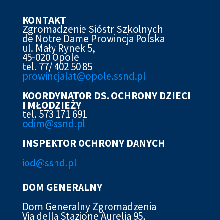
KONTAKT
Zgromadzenie Sióstr Szkolnych
de Notre Dame Prowincja Polska
ul. Mały Rynek 5,
45-020 Opole
tel. 77/ 402 50 85
prowincjalat@opole.ssnd.pl
KOORDYNATOR DS. OCHRONY DZIECI
I MŁODZIEŻY
tel. 573 171 691
odim@ssnd.pl
INSPEKTOR OCHRONY DANYCH
iod@ssn
d.pl
DOM GENERALNY
Dom Generalny Zgromadzenia
Via della Stazione Aurelia 95,