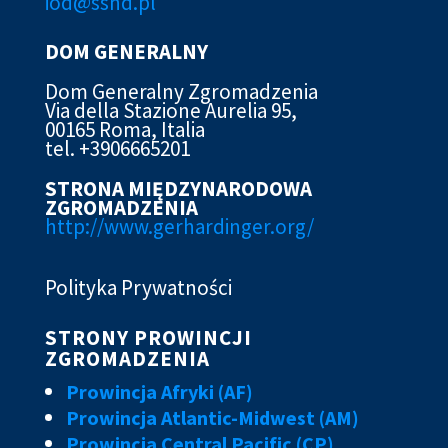
iod@ssn
d.pl
DOM GENERALNY
Dom Generalny Zgromadzenia
Via della Stazione Aurelia 95,
00165 Roma, Italia
tel. +3906665201
STRONA MIĘDZYNARODOWA
ZGROMADZENIA
http://www.gerhardinger.org/
Polityka Prywatności
STRONY PROWINCJI
ZGROMADZENIA
Prowincja Afryki (AF)
Prowincja Atlantic-Midwest (AM)
Prowincja Central Pacific (CP)