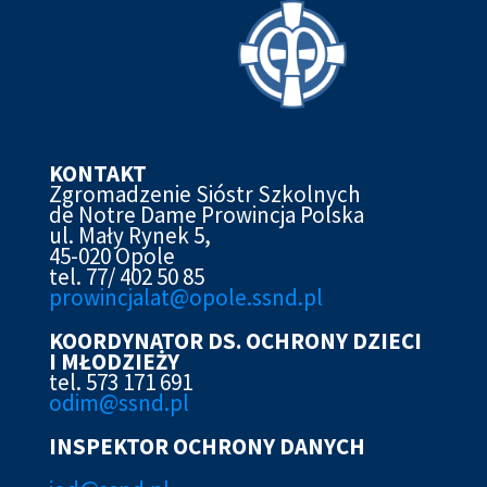
KONTAKT
Zgromadzenie Sióstr Szkolnych
de Notre Dame Prowincja Polska
ul. Mały Rynek 5,
45-020 Opole
tel. 77/ 402 50 85
prowincjalat@opole.ssnd.pl
KOORDYNATOR DS. OCHRONY DZIECI
I MŁODZIEŻY
tel. 573 171 691
odim@ssnd.pl
INSPEKTOR OCHRONY DANYCH