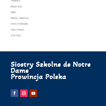
Aktualności
Misyjne drogi
Ogólna
Refleksja Solidarności
Słowo na Niedzielę
Strefa młodych
Życie misją
Siostry Szkolne de Notre
Dame
Prowincja Polska