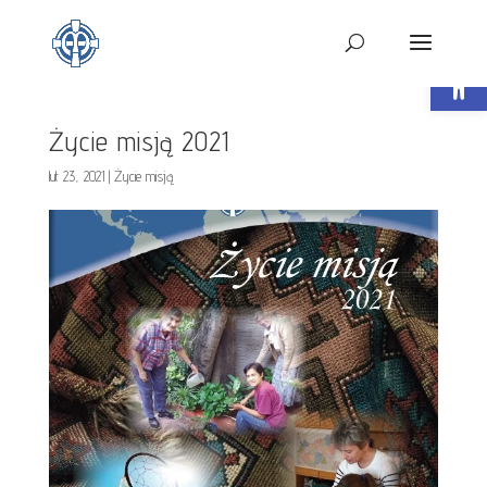
Open t
Życie misją 2021
lut 23, 2021
|
Życie misją