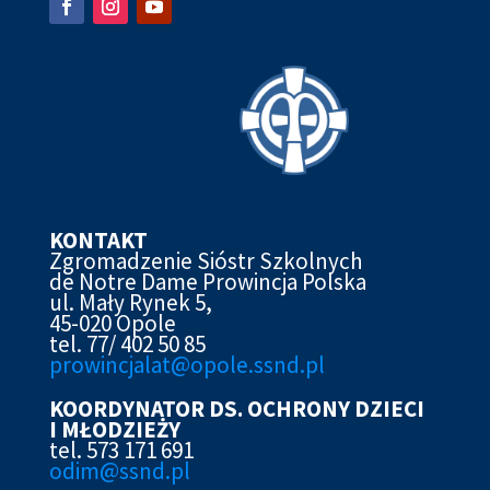
KONTAKT
Zgromadzenie Sióstr Szkolnych
de Notre Dame Prowincja Polska
ul. Mały Rynek 5,
45-020 Opole
tel. 77/ 402 50 85
prowincjalat@opole.ssnd.pl
KOORDYNATOR DS. OCHRONY DZIECI
I MŁODZIEŻY
tel. 573 171 691
odim@ssnd.pl