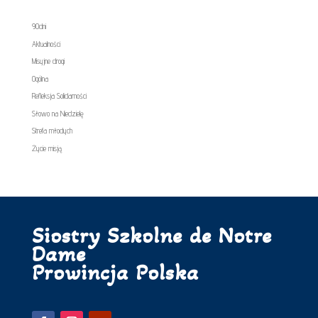
90dni
Aktualności
Misyjne drogi
Ogólna
Refleksja Solidarności
Słowo na Niedzielę
Strefa młodych
Życie misją
Siostry Szkolne de Notre
Dame
Prowincja Polska