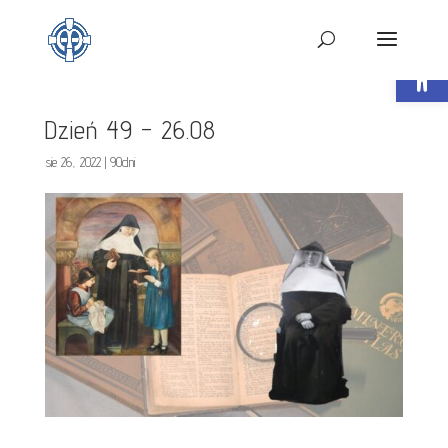
Open t
Dzień 49 – 26.08
sie 26, 2022
|
90dni